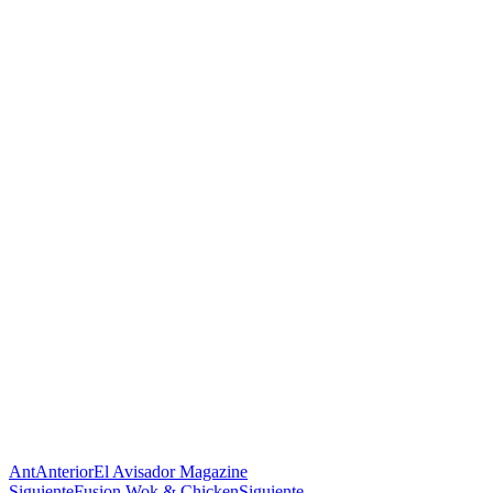
Ant
Anterior
El Avisador Magazine
Siguiente
Fusion Wok & Chicken
Siguiente