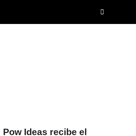
Portafolio de Proyectos
Responsabilidad Social
Pow Ideas recibe el